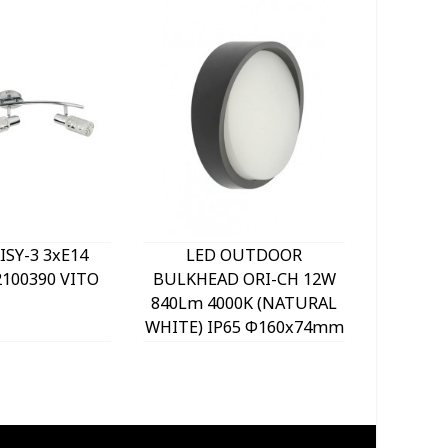
ISY-3 3xE14
LED OUTDOOR
LED O
100390 VITO
BULKHEAD ORI-CH 12W
LIGHT 
840Lm 4000K (NATURAL
SENSO
WHITE) IP65 Φ160x74mm
1056Lm 
GREY 2025970 VITO
WHITE) 
BLACK