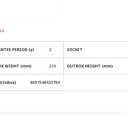
μα
NTEE PERIOD (y)
2
SOCKET
X WIDHT (mm)
210
OUTBOX HEIGHT (mm)
3(Inbox)
8697548433784