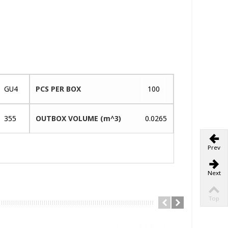
GU4
PCS PER BOX
100
355
OUTBOX VOLUME (m^3)
0.0265
Prev
Next
Top