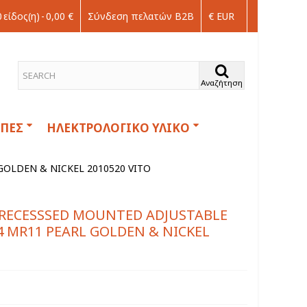
0
είδος(η)
-
0,00 €
Σύνδεση πελατών Β2Β
€ EUR
Αναζήτηση
ΠΕΣ
ΗΛΕΚΤΡΟΛΟΓΙΚΟ ΥΛΙΚΟ
OLDEN & NICKEL 2010520 VITO
 RECESSSED MOUNTED ADJUSTABLE
 MR11 PEARL GOLDEN & NICKEL